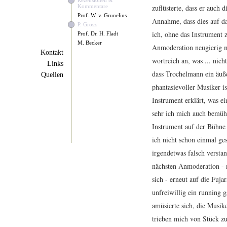
Rezensionen &
Kommentare
zuflüsterte, dass er auch 
Prof. W. v. Grunelius
Annahme, dass dies auf da
P. Grosz
ich, ohne das Instrument 
Prof. Dr. H. Fladt
M. Becker
Anmoderation neugierig m
Kontakt
wortreich an, was ... nic
Links
dass Trochelmann ein äuße
Quellen
phantasievoller Musiker is
Instrument erklärt, was e
sehr ich mich auch bemüht
Instrument auf der Bühne
ich nicht schon einmal ge
irgendetwas falsch versta
nächsten Anmoderation - n
sich - erneut auf die Fuja
unfreiwillig ein running
amüsierte sich, die Musik
trieben mich von Stück z