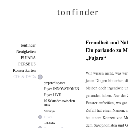
tonfinder
Fremdheit und Näh
tonfinder
Ein parlando zu M
Neuigkeiten
„Fujara“
FUJARA
PERSEUS
Konzertkarten
Wir wissen nicht, was wir
CDs & DVDs
jenen Dingen hinterher, d
prepared spaces
bleiben doch irgendwie un
Fujara INNOVATIONEN
gefunden haben. Nur der Z
Fujara LIVE
19 Sekunden zwischen
Fenster aufreißen, wo gar
Blau
Zufall hat einen Namen, 
Maveya
bei einem Konzert von M
Fujara
CD-Info
dem Saxophonisten und Git