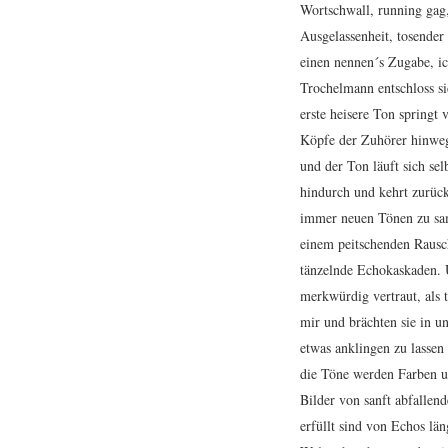
Wortschwall, running gag,
Ausgelassenheit, tosender
einen nennen´s Zugabe, i
Trochelmann entschloss si
erste heisere Ton springt 
Köpfe der Zuhörer hinweg,
und der Ton läuft sich se
hindurch und kehrt zurück
immer neuen Tönen zu sam
einem peitschenden Rausc
tänzelnde Echokaskaden. U
merkwürdig vertraut, als t
mir und brächten sie in 
etwas anklingen zu lassen 
die Töne werden Farben u
Bilder von sanft abfalle
erfüllt sind von Echos län